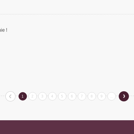
ie !
«
następna
1
2
3
4
5
6
7
8
9
...
poprzednia
»