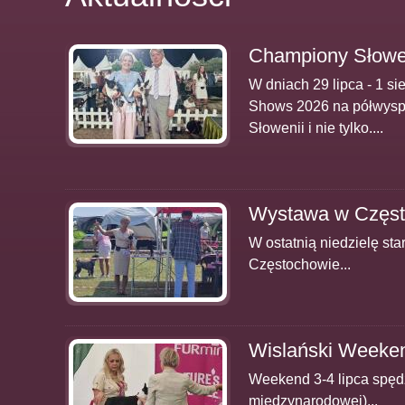
Championy Słowen
W dniach 29 lipca - 1 
Shows 2026 na półwyspie
Słowenii i nie tylko....
Wystawa w Częst
W ostatnią niedzielę s
Częstochowie...
Wislański Week
Weekend 3-4 lipca spędz
międzynarodowej)...