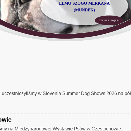
ELMO SZOGO MERKANA
(MUNDEK)
zobacz więcej
ia uczestniczyliśmy w Slovenia Summer Dog Shows 2026 na półw
owie
liśmy na Międzynarodowej Wystawie Psów w Częstochowie...