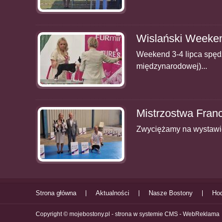
Wislański Week
Weekend 3-4 lipca spędz
międzynarodowej)...
Mistrzostwa Franc
Zwyciężamy na wystawie
Strona główna
Aktualności
Nasze Bostony
Ho
Copyright © mojebostony.pl -
strona w systemie CMS - WebReklama