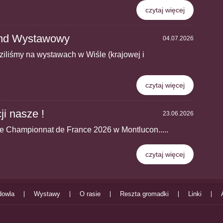
czytaj więcej
end Wystawowy
04.07.2026
iliśmy na wystawach w Wiśle (krajowej i
czytaj więcej
ji nasze !
23.06.2026
 Championnat de France 2026 w Montlucon.....
czytaj więcej
dowla
Wystawy
O rasie
Reszta gromadki
Linki