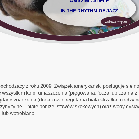
AMAZING ADELE
IN THE RHYTHM OF JAZZ
zobacz więcej
chodzący z roku 2009. Związek amerykański posługuje się now
de wszystkim kolor umaszczenia (pręgowana, focza lub czarna 
ożądane znaczenia (dodatkowo: regularna biała strzałka miedzy o
czyny tylne – białe poniżej stawów skokowych) oraz wady dyskw
 lub wątrobiana.