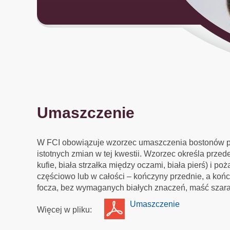
Umaszczenie
W FCI obowiązuje wzorzec umaszczenia bostonów po
istotnych zmian w tej kwestii. Wzorzec określa prze
kufie, biała strzałka między oczami, biała pierś) i p
częściowo lub w całości – kończyny przednie, a koń
focza, bez wymaganych białych znaczeń, maść szara
Umaszczenie
Więcej w pliku: