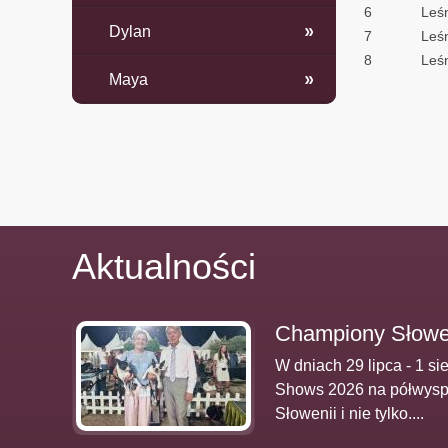
6
Leśn
Dylan
7
Leśn
8
Leśn
Maya
Aktualności
Championy Słowen
W dniach 29 lipca - 1 
Shows 2026 na półwyspie
Słowenii i nie tylko....