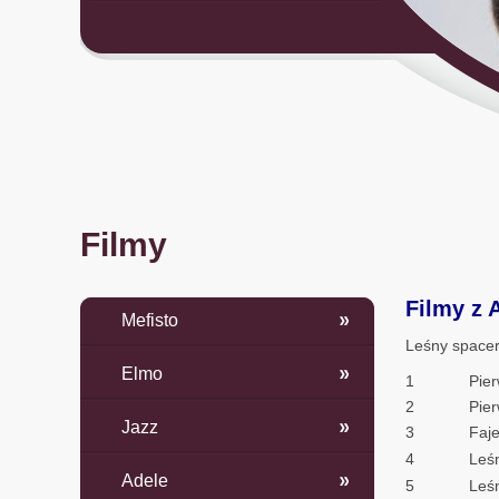
Filmy
Filmy z 
Mefisto
Leśny spacer
Elmo
1
Pier
2
Pier
Jazz
3
Faj
4
Leśn
Adele
5
Leśn