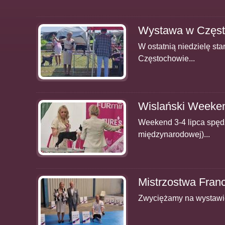
Wystawa w Częst
W ostatnią niedzielę s
Częstochowie...
Wislański Week
Weekend 3-4 lipca spędz
międzynarodowej)...
Mistrzostwa Franc
Zwyciężamy na wystawie