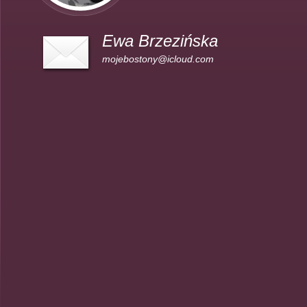
Ewa Brzezińska
mojebostony@icloud.com